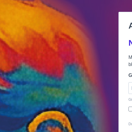
M
b
G
Gi
Du